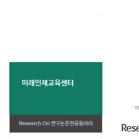
본문 바로가기
대메뉴 바로가기
사업단 소개
미래인재교
미래인재교육센터
미
Research On 연구논문전공동아리
Re