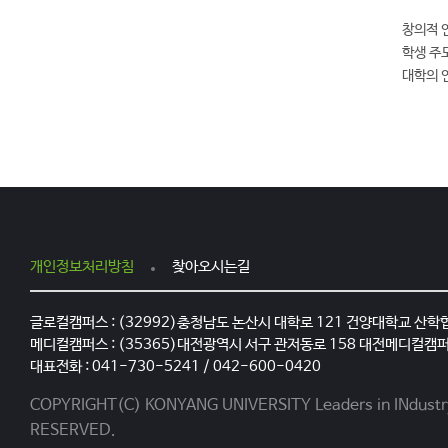
집
창의적 연
공
학생 주
고
대학의 
배
포
2
0
2
6
.
0
3
개인정보처리방침
찾아오시는길
.
신
글로컬캠퍼스 : (32992)충청남도 논산시 대학로 121 건양대학교 산학
청
메디컬캠퍼스 : (35365)대전광역시 서구 관저동로 158 대전메디컬캠
및
대표전화 : 041-730-5241 / 042-600-0420
접
수
COPYRIGHT(C) KONYANG UNIVERSITY Leaders in INdustry-
신
RESERVED.
청