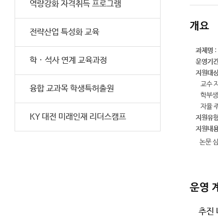
역량강화 자격취득 프로그램
개요
전략산업 특성화 교육
과제명
:
학 · 석사 연계 교육과정
운영기
지원대
교수 지
융합 교과목 학생특허출원
학부생
자율 
KY 대전 미래인재 리더스캠프
지원유
지원내
논문 심
운영 
추진