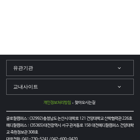
I
입
S
니
E
다
사
.
업
사
비
업
전
목
및
표
전
단
략
계
연
S
계
T
도
E
를
P
보
1
개인정보처리방침
찾아오시는길
여
은
주
융
는
글로컬캠퍼스 : (32992)충청남도 논산시 대학로 121 건양대학교 산학협력관 226호
합
이
메디컬캠퍼스 : (35365)대전광역시 서구 관저동로 158 대전메디컬캠퍼스 건양대학
형
미
교 죽헌정보관 308호
교
지
대표전화 : 041-730-5241 / 042-600-0420