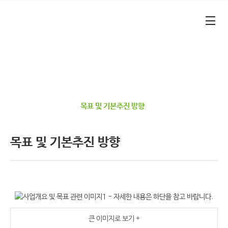
본문 바로가기
대메뉴 바로가기
기업가형 산학연협력 선도대학​
건양대학교 RISE 사업단​
사업단 소개
목표 및 기본추진 방향
목표 및 기본추진 방향
메
디
큰 이미지로 보기 +