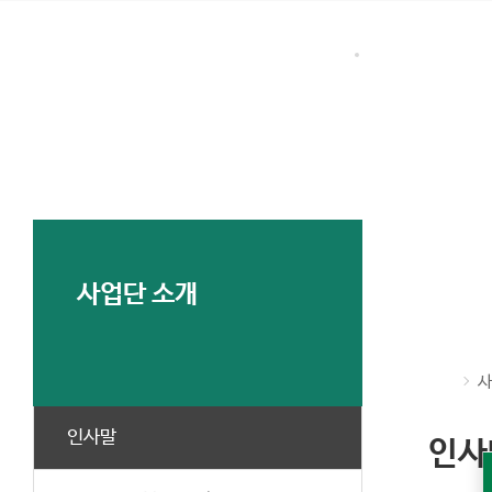
본문 바로가기
대메뉴 바로가기
사업단 소개
미래인재교
사업단 소개
사
인사말
인사