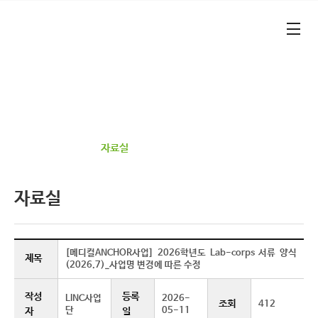
본문 바로가기
대메뉴 바로가기
기업가형 산학연협력 선도대학​
건양대학교 RISE 사업단​
정보광장
자료실
자료실
[메디컬ANCHOR사업] 2026학년도 Lab-corps 서류 양식
제목
(2026.7)_사업명 변경에 따른 수정
작성
등록
LINC사업
2026-
조회
412
단
05-11
자
일