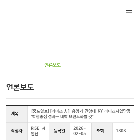
본문 바로가기
대메뉴 바로가기
기업가형 산학연협력 선도대학​
건양대학교 RISE 사업단​
정보광장
언론보도
언론보도
[중도일보][라이즈人] 홍영기 건양대 KY 라이즈사업단장
제목
"학생중심 성과… 대학 브랜드화할 것"
RISE 사
2026-
작성자
등록일
조회
1303
업단
02-05