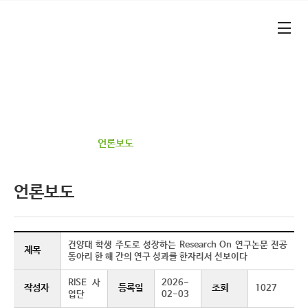
본문 바로가기
대메뉴 바로가기
기업가형 산학연협력 선도대학​
건양대학교 RISE 사업단​
정보광장
언론보도
언론보도
건양대 학생 주도로 성장하는 Research On 연구논문 전공
제목
동아리 한 해 간의 연구 성과를 한자리서 선보이다
RISE 사
2026-
작성자
등록일
조회
1027
업단
02-03