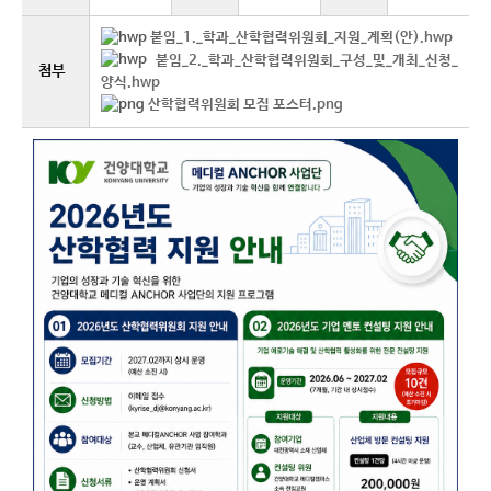
붙임_1._학과_산학협력위원회_지원_계획(안).hwp
붙임_2._학과_산학협력위원회_구성_및_개최_신청_
첨부
양식.hwp
산학협력위원회 모집 포스터.png