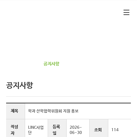
본문 바로가기
대메뉴 바로가기
기업가형 산학연협력 선도대학​
건양대학교 RISE 사업단​
정보광장
공지사항
공지사항
제목
학과 산학협력위원회 지원 홍보
작성
등록
LINC사업
2026-
조회
114
단
06-30
자
일