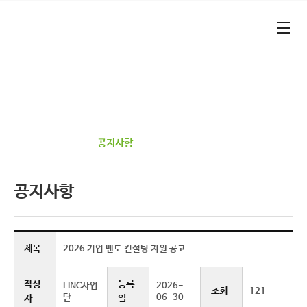
본문 바로가기
대메뉴 바로가기
기업가형 산학연협력 선도대학​
건양대학교 RISE 사업단​
정보광장
공지사항
공지사항
제목
2026 기업 멘토 컨설팅 지원 공고
작성
등록
LINC사업
2026-
조회
121
단
06-30
자
일