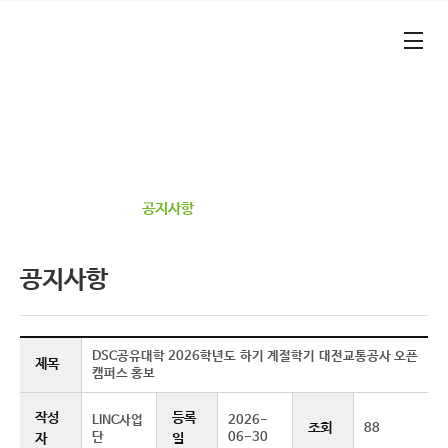
본문 바로가기
대메뉴 바로가기
기업가형 산학연협력 선도대학​
건양대학교 RISE 사업단​
정보광장
공지사항
공지사항
DSC공유대학 2026학년도 하기 계절학기 대전교통공사 오픈
제목
캠퍼스 홍보
작성
등록
LINC사업
2026-
조회
88
단
06-30
자
일