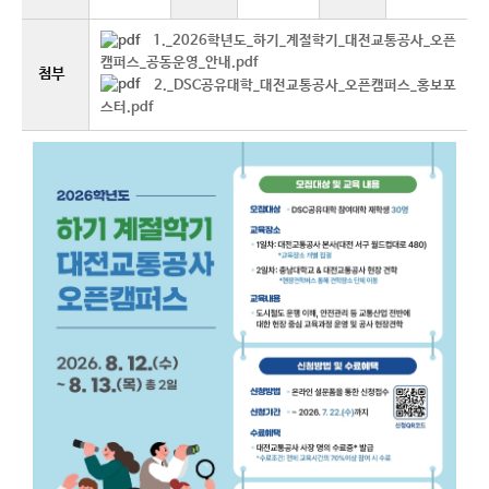
1._2026학년도_하기_계절학기_대전교통공사_오픈
캠퍼스_공동운영_안내.pdf
첨부
2._DSC공유대학_대전교통공사_오픈캠퍼스_홍보포
스터.pdf