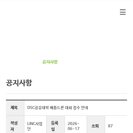
본문 바로가기
대메뉴 바로가기
기업가형 산학연협력 선도대학​
건양대학교 RISE 사업단​
정보광장
공지사항
공지사항
제목
DSC공유대학 배틀드론 대회 접수 안내
작성
등록
LINC사업
2026-
조회
87
단
06-17
자
일